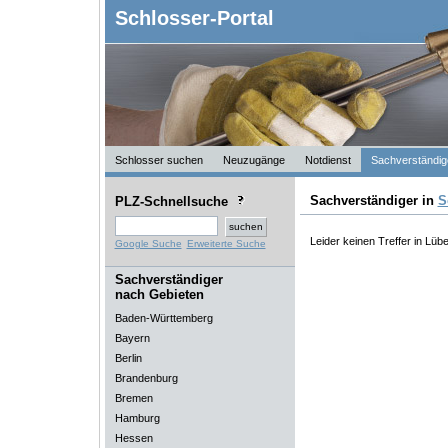
Schlosser-Portal
Schlosser suchen
Neuzugänge
Notdienst
Sachverständig
Sachverständiger in
S
PLZ-Schnellsuche
Leider keinen Treffer in Lüb
Google Suche
Erweiterte Suche
Sachverständiger
nach Gebieten
Baden-Württemberg
Bayern
Berlin
Brandenburg
Bremen
Hamburg
Hessen