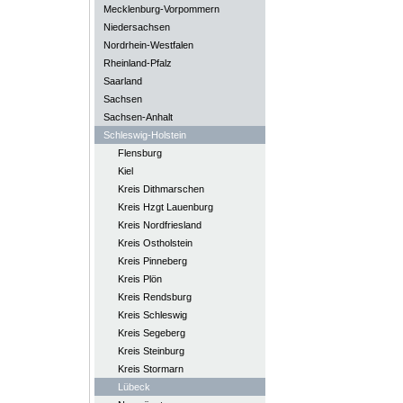
Mecklenburg-Vorpommern
Niedersachsen
Nordrhein-Westfalen
Rheinland-Pfalz
Saarland
Sachsen
Sachsen-Anhalt
Schleswig-Holstein
Flensburg
Kiel
Kreis Dithmarschen
Kreis Hzgt Lauenburg
Kreis Nordfriesland
Kreis Ostholstein
Kreis Pinneberg
Kreis Plön
Kreis Rendsburg
Kreis Schleswig
Kreis Segeberg
Kreis Steinburg
Kreis Stormarn
Lübeck