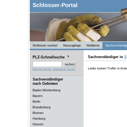
Schlosser-Portal
Schlosser suchen
Neuzugänge
Notdienst
Sachverständig
Sachverständiger in
S
PLZ-Schnellsuche
Leider keinen Treffer in Krei
Google Suche
Erweiterte Suche
Sachverständiger
nach Gebieten
Baden-Württemberg
Bayern
Berlin
Brandenburg
Bremen
Hamburg
Hessen