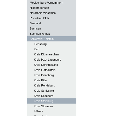
Mecklenburg-Vorpommern
Niedersachsen
Nordrhein-Westfalen
Rheinland-Pfalz
Saarland
Sachsen
Sachsen-Anhalt
Schleswig-Holstein
Flensburg
Kiel
Kreis Dithmarschen
Kreis Hzgt Lauenburg
Kreis Nordfriesland
Kreis Ostholstein
Kreis Pinneberg
Kreis Plön
Kreis Rendsburg
Kreis Schleswig
Kreis Segeberg
Kreis Steinburg
Kreis Stormarn
Lübeck