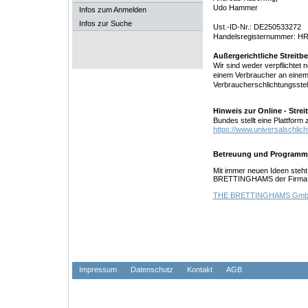
Udo Hammer
Infos zum Anmelden
Infos zur Suche
Ust.-ID-Nr.: DE250533272
Handelsregisternummer: H
Außergerichtliche Streitb
Wir sind weder verpflichtet no
einem Verbraucher an einem 
Verbraucherschlichtungsstel
Hinweis zur Online - Strei
Bundes stellt eine Plattform 
https://www.universalschlich
Betreuung und Programm
Mit immer neuen Ideen steht
BRETTINGHAMS der Firma fa
THE BRETTINGHAMS Gm
Impressum
Datenschutz
Kontakt
AGB