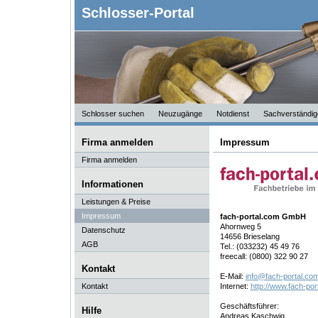
Schlosser-Portal
Schlosser suchen
Neuzugänge
Notdienst
Sachverständig
Firma anmelden
Impressum
Firma anmelden
Informationen
Leistungen & Preise
Impressum
fach-portal.com GmbH
Ahornweg 5
Datenschutz
14656 Brieselang
AGB
Tel.: (033232) 45 49 76
freecall: (0800) 322 90 27
Kontakt
E-Mail:
info@fach-portal.co
Kontakt
Internet:
http://www.fach-por
Geschäftsführer:
Hilfe
Andreas Kaschwig,