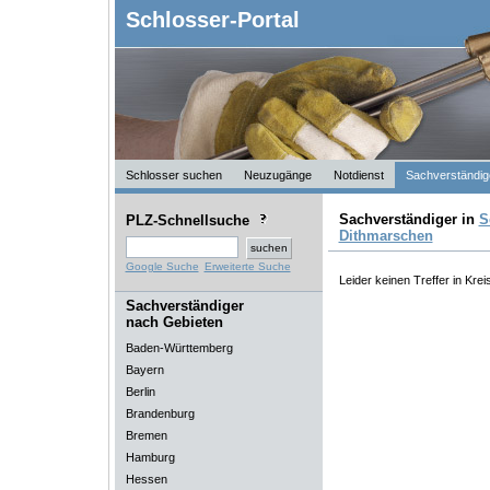
Schlosser-Portal
Schlosser suchen
Neuzugänge
Notdienst
Sachverständig
Sachverständiger in
S
PLZ-Schnellsuche
Dithmarschen
Google Suche
Erweiterte Suche
Leider keinen Treffer in Kre
Sachverständiger
nach Gebieten
Baden-Württemberg
Bayern
Berlin
Brandenburg
Bremen
Hamburg
Hessen