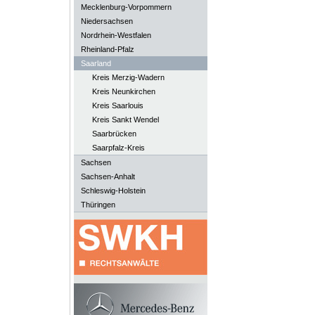
Mecklenburg-Vorpommern
Niedersachsen
Nordrhein-Westfalen
Rheinland-Pfalz
Saarland
Kreis Merzig-Wadern
Kreis Neunkirchen
Kreis Saarlouis
Kreis Sankt Wendel
Saarbrücken
Saarpfalz-Kreis
Sachsen
Sachsen-Anhalt
Schleswig-Holstein
Thüringen