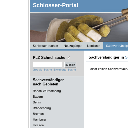
Schlosser-Portal
Schlosser suchen
Neuzugänge
Notdienst
Sachverständig
Sachverständiger in
S
PLZ-Schnellsuche
Leider keinen Sachverstaend
Google Suche
Erweiterte Suche
Sachverständiger
nach Gebieten
Baden-Württemberg
Bayern
Berlin
Brandenburg
Bremen
Hamburg
Hessen