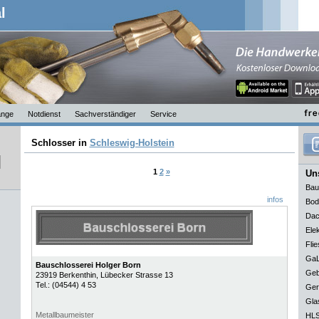
l
nge
Notdienst
Sachverständiger
Service
Schlosser in
Schleswig-Holstein
1
2
»
Uns
Bau
infos
Bod
Dac
Elek
Flie
GaL
Bauschlosserei Holger Born
Geb
23919
Berkenthin
, Lübecker Strasse 13
Tel.:
(04544) 4 53
Ger
Gla
Metallbaumeister
HLS