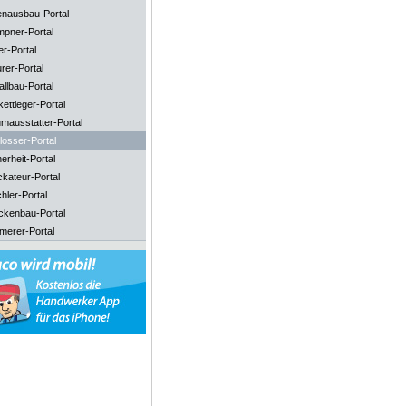
enausbau-Portal
mpner-Portal
er-Portal
rer-Portal
llbau-Portal
ettleger-Portal
mausstatter-Portal
losser-Portal
erheit-Portal
ckateur-Portal
hler-Portal
ckenbau-Portal
merer-Portal