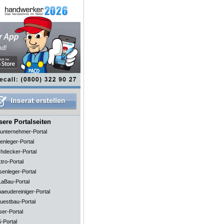
ere Portalseiten
unternehmer-Portal
enleger-Portal
hdecker-Portal
tro-Portal
senleger-Portal
aBau-Portal
aeudereiniger-Portal
uestbau-Portal
ser-Portal
-Portal