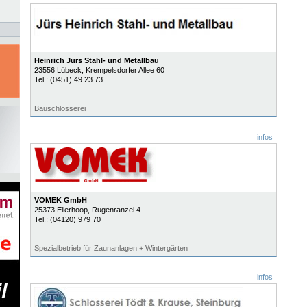
Heinrich Jürs Stahl- und Metallbau
23556
Lübeck
, Krempelsdorfer Allee 60
Tel.:
(0451) 49 23 73
Bauschlosserei
infos
VOMEK GmbH
25373
Ellerhoop
, Rugenranzel 4
Tel.:
(04120) 979 70
Spezialbetrieb für Zaunanlagen + Wintergärten
infos