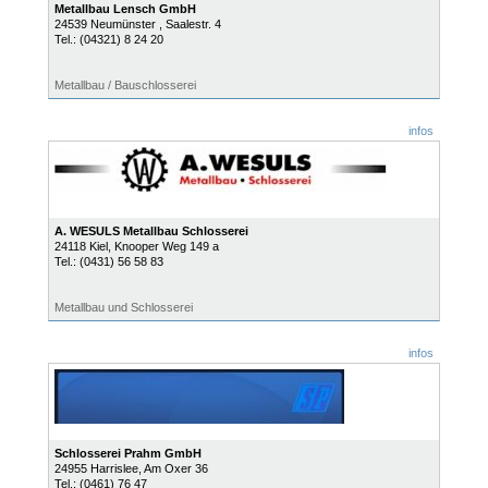
Metallbau Lensch GmbH
24539
Neumünster
, Saalestr. 4
Tel.:
(04321) 8 24 20
Metallbau / Bauschlosserei
infos
A. WESULS Metallbau Schlosserei
24118
Kiel
, Knooper Weg 149 a
Tel.:
(0431) 56 58 83
Metallbau und Schlosserei
infos
Schlosserei Prahm GmbH
24955
Harrislee
, Am Oxer 36
Tel.:
(0461) 76 47