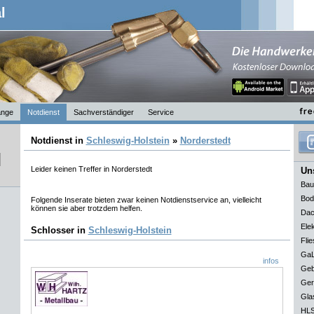
l
nge
Notdienst
Sachverständiger
Service
Notdienst in
Schleswig-Holstein
»
Norderstedt
Leider keinen Treffer in Norderstedt
Uns
Bau
Bod
Folgende Inserate bieten zwar keinen Notdienstservice an, vielleicht
können sie aber trotzdem helfen.
Dac
Elek
Schlosser in
Schleswig-Holstein
Flie
GaL
infos
Geb
Ger
Gla
HLS