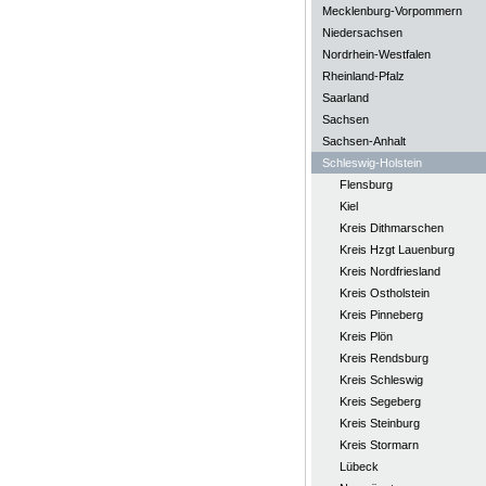
Mecklenburg-Vorpommern
Niedersachsen
Nordrhein-Westfalen
Rheinland-Pfalz
Saarland
Sachsen
Sachsen-Anhalt
Schleswig-Holstein
Flensburg
Kiel
Kreis Dithmarschen
Kreis Hzgt Lauenburg
Kreis Nordfriesland
Kreis Ostholstein
Kreis Pinneberg
Kreis Plön
Kreis Rendsburg
Kreis Schleswig
Kreis Segeberg
Kreis Steinburg
Kreis Stormarn
Lübeck