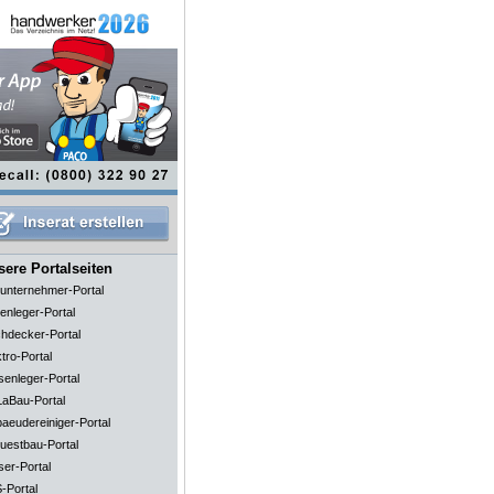
ere Portalseiten
unternehmer-Portal
enleger-Portal
hdecker-Portal
tro-Portal
senleger-Portal
aBau-Portal
aeudereiniger-Portal
uestbau-Portal
ser-Portal
-Portal