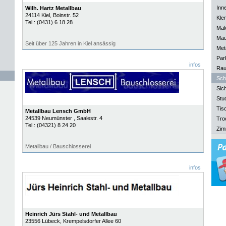
Inn
Wilh. Hartz Metallbau
24114
Kiel
, Boinstr. 52
Kle
Tel.:
(0431) 6 18 28
Mal
Mau
Seit über 125 Jahren in Kiel ansässig
Meta
Park
infos
Rau
Sch
Sich
Stu
Tisc
Metallbau Lensch GmbH
24539
Neumünster
, Saalestr. 4
Tro
Tel.:
(04321) 8 24 20
Zim
Metallbau / Bauschlosserei
infos
Heinrich Jürs Stahl- und Metallbau
23556
Lübeck
, Krempelsdorfer Allee 60