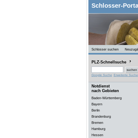
Schlosser-Porta
Schlosser suchen
Neuzugä
PLZ-Schnellsuche
Google Suche
Erweiterte Suche
Notdienst
nach Gebieten
Baden-Württemberg
Bayern
Berlin
Brandenburg
Bremen
Hamburg
Hessen