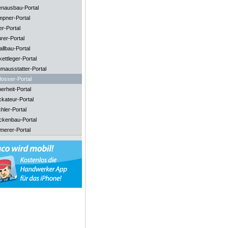
enausbau-Portal
mpner-Portal
er-Portal
rer-Portal
llbau-Portal
ettleger-Portal
mausstatter-Portal
losser-Portal
erheit-Portal
ckateur-Portal
hler-Portal
ckenbau-Portal
merer-Portal