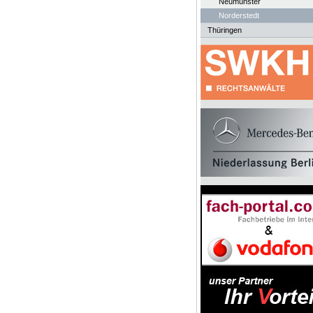
Neumünster
Norderstedt
Thüringen