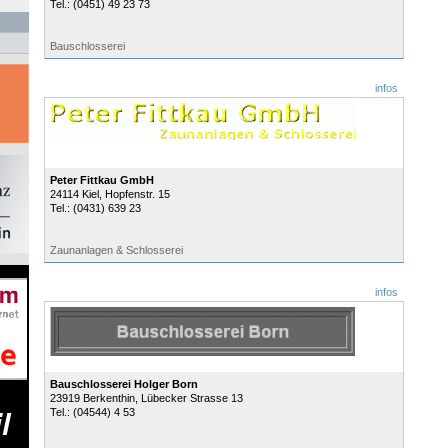
Tel.:
(0451) 49 23 73
Bauschlosserei
infos
Peter Fittkau GmbH
24114
Kiel
, Hopfenstr. 15
Tel.:
(0431) 639 23
Zaunanlagen & Schlosserei
infos
Bauschlosserei Holger Born
23919
Berkenthin
, Lübecker Strasse 13
Tel.:
(04544) 4 53