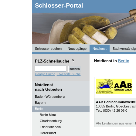
Schlosser-Portal
Schlosser suchen
Neuzugänge
Notdienst
Sachverständig
Notdienst in
Berlin
PLZ-Schnellsuche
Google Suche
Erweiterte Suche
Notdienst
nach Gebieten
Baden-Württemberg
AAB Berliner-Handwerker
Bayern
13055
Berlin
, Goeckestraß
Berlin
Tel.:
(030) 42 26 08 0
Berlin Mitte
Charlottenburg
Alle Leistungen aus einer H
Friedrichshain
Hellersdorf