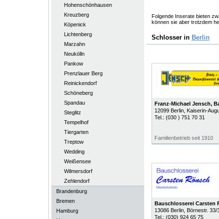
Hohenschönhausen
Kreuzberg
Folgende Inserate bieten zwa
können sie aber trotzdem he
Köpenick
Lichtenberg
Schlosser in
Berlin
Marzahn
Neukölln
Pankow
Prenzlauer Berg
Reinickendorf
Schöneberg
Spandau
Franz-Michael Jensch, B
12099
Berlin
, Kaiserin-Augu
Steglitz
Tel.:
(030 ) 751 70 31
Tempelhof
Tiergarten
Familienbetrieb seit 1910
Treptow
Wedding
Weißensee
Wilmersdorf
Zehlendorf
Brandenburg
Bremen
Bauschlosserei Carsten
13086
Berlin
, Börnestr. 33/
Hamburg
Tel.:
(030) 924 65 75