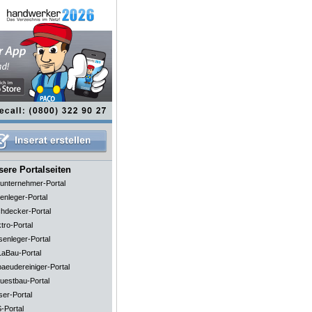
ere Portalseiten
unternehmer-Portal
enleger-Portal
hdecker-Portal
tro-Portal
senleger-Portal
aBau-Portal
aeudereiniger-Portal
uestbau-Portal
ser-Portal
-Portal