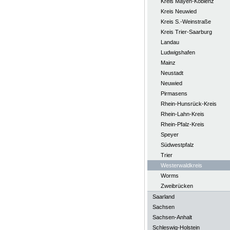
Kreis Mayen-Koblenz
Kreis Neuwied
Kreis S.-Weinstraße
Kreis Trier-Saarburg
Landau
Ludwigshafen
Mainz
Neustadt
Neuwied
Pirmasens
Rhein-Hunsrück-Kreis
Rhein-Lahn-Kreis
Rhein-Pfalz-Kreis
Speyer
Südwestpfalz
Trier
Westerwaldkreis
Worms
Zweibrücken
Saarland
Sachsen
Sachsen-Anhalt
Schleswig-Holstein