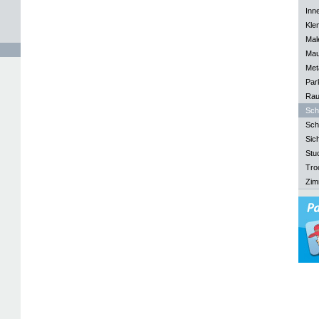
Inn
Kle
Mal
Mau
Meta
Park
Rau
Sch
Sch
Sich
Stu
Tro
Zim