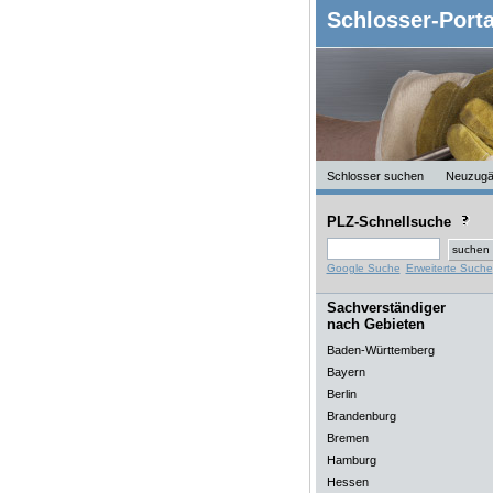
Schlosser-Porta
Schlosser suchen
Neuzugä
PLZ-Schnellsuche
Google Suche
Erweiterte Suche
Sachverständiger
nach Gebieten
Baden-Württemberg
Bayern
Berlin
Brandenburg
Bremen
Hamburg
Hessen