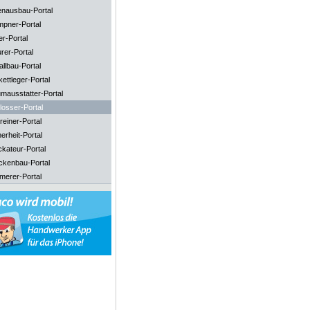
enausbau-Portal
mpner-Portal
er-Portal
rer-Portal
llbau-Portal
ettleger-Portal
mausstatter-Portal
losser-Portal
reiner-Portal
erheit-Portal
ckateur-Portal
ckenbau-Portal
merer-Portal