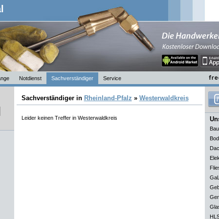
l
nge
Notdienst
Sachverständiger
Service
Sachverständiger in
Rheinland-Pfalz
»
Westerwaldkreis
Leider keinen Treffer in Westerwaldkreis
Uns
Bau
Bod
Dac
Elek
Flie
GaL
Geb
Ger
Gla
HLS