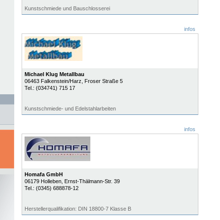
Kunstschmiede und Bauschlosserei
infos
Michael Klug Metallbau
06463
Falkenstein/Harz
, Froser Straße 5
Tel.:
(034741) 715 17
Kunstschmiede- und Edelstahlarbeiten
infos
Homafa GmbH
06179
Holleben
, Ernst-Thälmann-Str. 39
Tel.:
(0345) 688878-12
Herstellerqualifikation: DIN 18800-7 Klasse B