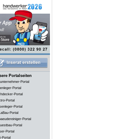
ere Portalseiten
unternehmer-Portal
enleger-Portal
hdecker-Portal
tro-Portal
senleger-Portal
aBau-Portal
aeudereiniger-Portal
uestbau-Portal
ser-Portal
-Portal