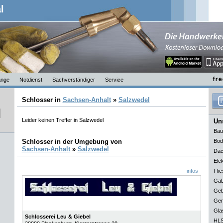
l
nge
Notdienst
Sachverständiger
Service
Schlosser in
Sachsen-Anhalt
»
Salzwedel
Leider keinen Treffer in Salzwedel
Uns
Bau
Schlosser in der Umgebung von
Bod
Sachsen-Anhalt
»
Salzwedel
Dac
Elek
infos
Flie
GaL
Geb
Ger
Gla
Schlosserei Leu & Giebel
HLS