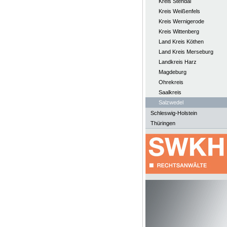
Kreis Stendal
Kreis Weißenfels
Kreis Wernigerode
Kreis Wittenberg
Land Kreis Köthen
Land Kreis Merseburg
Landkreis Harz
Magdeburg
Ohrekreis
Saalkreis
Salzwedel
Schleswig-Holstein
Thüringen