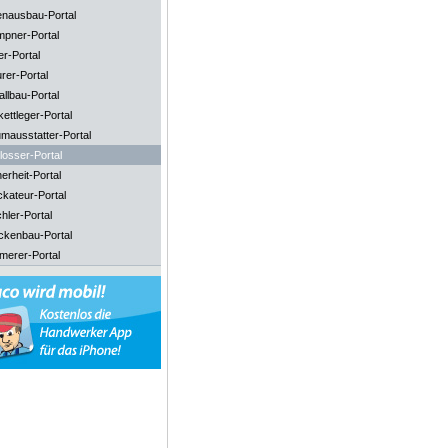
enausbau-Portal
mpner-Portal
er-Portal
rer-Portal
llbau-Portal
ettleger-Portal
mausstatter-Portal
losser-Portal
erheit-Portal
ckateur-Portal
hler-Portal
ckenbau-Portal
merer-Portal