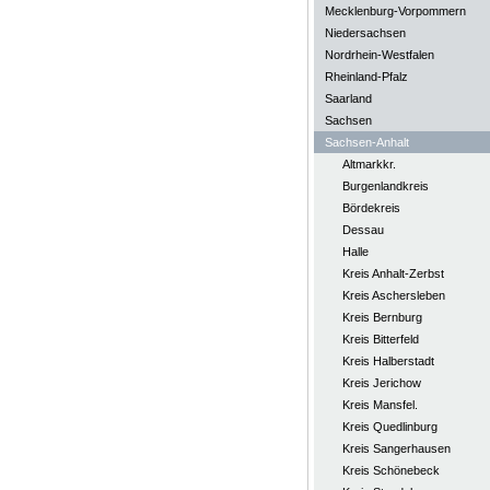
Mecklenburg-Vorpommern
Niedersachsen
Nordrhein-Westfalen
Rheinland-Pfalz
Saarland
Sachsen
Sachsen-Anhalt
Altmarkkr.
Burgenlandkreis
Bördekreis
Dessau
Halle
Kreis Anhalt-Zerbst
Kreis Aschersleben
Kreis Bernburg
Kreis Bitterfeld
Kreis Halberstadt
Kreis Jerichow
Kreis Mansfel.
Kreis Quedlinburg
Kreis Sangerhausen
Kreis Schönebeck