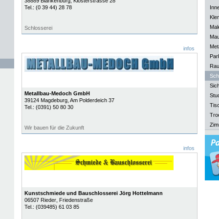
38889
Blankenburg
, Klosterstrasse 28
Tel.:
(0 39 44) 28 78
Inn
Kle
Mal
Schlosserei
Mau
Meta
infos
Park
Rau
Sch
Sich
Metallbau-Medoch GmbH
Stu
39124
Magdeburg
, Am Polderdeich 37
Tisc
Tel.:
(0391) 50 80 30
Tro
Zim
Wir bauen für die Zukunft
infos
Kunstschmiede und Bauschlosserei Jörg Hottelmann
06507
Rieder
, Friedenstraße
Tel.:
(039485) 61 03 85