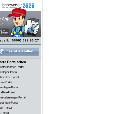
ere Portalseiten
unternehmer-Portal
enleger-Portal
hdecker-Portal
tro-Portal
senleger-Portal
aBau-Portal
aeudereiniger-Portal
uestbau-Portal
ser-Portal
-Portal