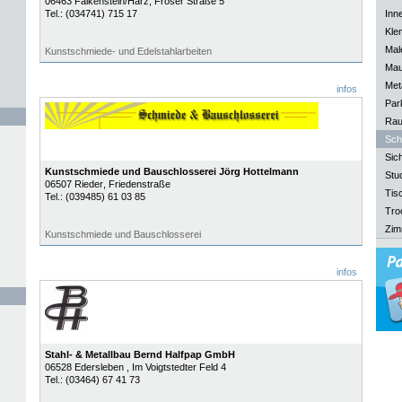
06463
Falkenstein/Harz
, Froser Straße 5
Tel.:
(034741) 715 17
Inn
Kle
Mal
Kunstschmiede- und Edelstahlarbeiten
Mau
Meta
infos
Park
Rau
Sch
Sich
Kunstschmiede und Bauschlosserei Jörg Hottelmann
Stu
06507
Rieder
, Friedenstraße
Tisc
Tel.:
(039485) 61 03 85
Tro
Zim
Kunstschmiede und Bauschlosserei
infos
Stahl- & Metallbau Bernd Halfpap GmbH
06528
Edersleben
, Im Voigtstedter Feld 4
Tel.:
(03464) 67 41 73