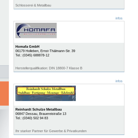
Schlosserei & Metallbau
infos
Homafa GmbH
06179
Holleben
, Ernst-Thälmann-Str. 39
Tel.:
(0345) 688878-12
Herstellerqualifikation: DIN 18800-7 Klasse B
infos
Reinhardt Schulze Metallbau
06847
Dessau
, Brauereistraße 13
Tel.:
(0340) 502 94 83
Ihr starker Partner für Gewerbe & Privatkunden