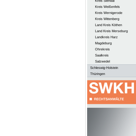
Kreis Stendal
Kreis Weißenfels
Kreis Wernigerode
Kreis Wittenberg
Land Kreis Köthen
Land Kreis Merseburg
Landkreis Harz
Magdeburg
Ohrekreis
Saalkreis
Salzwedel
Schleswig-Holstein
Thüringen