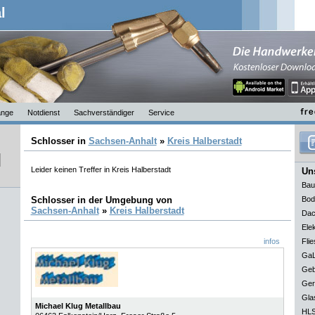
l
nge
Notdienst
Sachverständiger
Service
Schlosser in
Sachsen-Anhalt
»
Kreis Halberstadt
Leider keinen Treffer in Kreis Halberstadt
Uns
Bau
Schlosser in der Umgebung von
Bod
Sachsen-Anhalt
»
Kreis Halberstadt
Dac
Elek
infos
Flie
GaL
Geb
Ger
Gla
Michael Klug Metallbau
HLS