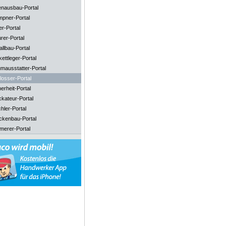
enausbau-Portal
mpner-Portal
er-Portal
rer-Portal
llbau-Portal
ettleger-Portal
mausstatter-Portal
losser-Portal
erheit-Portal
ckateur-Portal
hler-Portal
ckenbau-Portal
merer-Portal