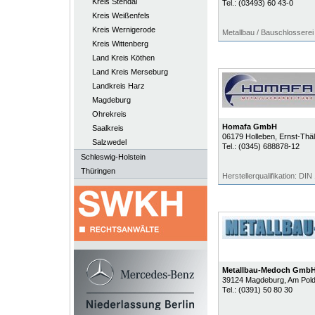
Kreis Stendal
Tel.:
(03493) 60 43-0
Kreis Weißenfels
Kreis Wernigerode
Metallbau / Bauschlosserei
Kreis Wittenberg
Land Kreis Köthen
Land Kreis Merseburg
Landkreis Harz
Magdeburg
Ohrekreis
Homafa GmbH
Saalkreis
06179
Holleben
, Ernst-Thä
Salzwedel
Tel.:
(0345) 688878-12
Schleswig-Holstein
Thüringen
Herstellerqualifikation: DI
Metallbau-Medoch Gmb
39124
Magdeburg
, Am Pol
Tel.:
(0391) 50 80 30