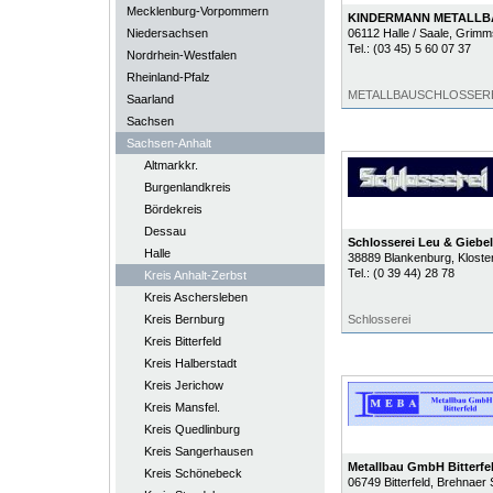
Mecklenburg-Vorpommern
KINDERMANN METALLB
Niedersachsen
06112
Halle / Saale
, Grimm
Tel.:
(03 45) 5 60 07 37
Nordrhein-Westfalen
Rheinland-Pfalz
METALLBAUSCHLOSSER
Saarland
Sachsen
Sachsen-Anhalt
Altmarkkr.
Burgenlandkreis
Bördekreis
Dessau
Schlosserei Leu & Giebel
Halle
38889
Blankenburg
, Klost
Tel.:
(0 39 44) 28 78
Kreis Anhalt-Zerbst
Kreis Aschersleben
Kreis Bernburg
Schlosserei
Kreis Bitterfeld
Kreis Halberstadt
Kreis Jerichow
Kreis Mansfel.
Kreis Quedlinburg
Kreis Sangerhausen
Metallbau GmbH Bitterfe
Kreis Schönebeck
06749
Bitterfeld
, Brehnaer S