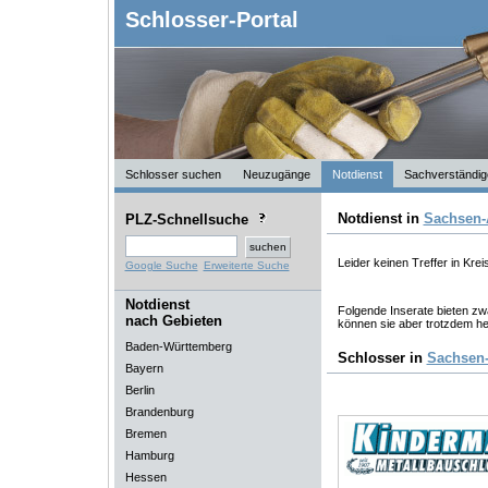
Schlosser-Portal
Schlosser suchen
Neuzugänge
Notdienst
Sachverständig
Notdienst in
Sachsen-
PLZ-Schnellsuche
Leider keinen Treffer in Krei
Google Suche
Erweiterte Suche
Notdienst
Folgende Inserate bieten zwa
nach Gebieten
können sie aber trotzdem he
Baden-Württemberg
Schlosser in
Sachsen-
Bayern
Berlin
Brandenburg
Bremen
Hamburg
Hessen