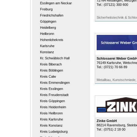
72764
Reutlingen
, Metzger
Esslingen am Neckar
Tel.:
(07121) 300 600
Freiburg
Friedrichshafen
Sicherheitstechnik & Schlo
Göppingen
Heidelberg
Heilbronn
Hohenlohekreis
Karlsruhe
Konstanz
Kr. Schwäbisch Hall
Schlosserei Weber Gmb
76149
Karlsruhe
, Welschne
Kreis Biberach
Tel.:
(0721) 70 66 89
Kreis Böblingen
Kreis Calw
Metallbau, Kunstschmiede,
Kreis Emmendingen
Kreis Esslingen
Kreis Freudenstadt
Kreis Göppingen
Kreis Heidenheim
Kreis Heilbronn
Kreis Karlsruhe
Zinke GmbH
88214
Ravensburg
, Steinb
Kreis Konstanz
Tel.:
(0751) 2 18 00
Kreis Ludwigsburg