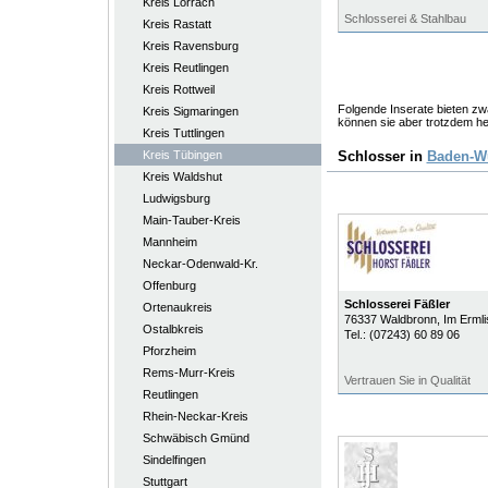
Kreis Lörrach
Schlosserei & Stahlbau
Kreis Rastatt
Kreis Ravensburg
Kreis Reutlingen
Kreis Rottweil
Folgende Inserate bieten zwa
Kreis Sigmaringen
können sie aber trotzdem he
Kreis Tuttlingen
Kreis Tübingen
Schlosser in
Baden-W
Kreis Waldshut
Ludwigsburg
Main-Tauber-Kreis
Mannheim
Neckar-Odenwald-Kr.
Offenburg
Schlosserei Fäßler
Ortenaukreis
76337
Waldbronn
, Im Erml
Ostalbkreis
Tel.:
(07243) 60 89 06
Pforzheim
Rems-Murr-Kreis
Vertrauen Sie in Qualität
Reutlingen
Rhein-Neckar-Kreis
Schwäbisch Gmünd
Sindelfingen
Stuttgart