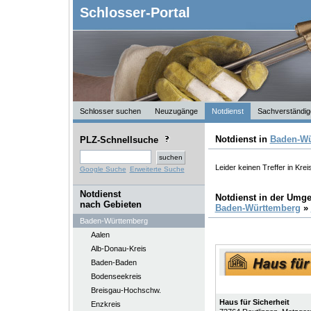
Schlosser-Portal
Schlosser suchen
Neuzugänge
Notdienst
Sachverständig
Notdienst in
Baden-Wü
PLZ-Schnellsuche
Leider keinen Treffer in Kre
Google Suche
Erweiterte Suche
Notdienst
Notdienst in der Umg
nach Gebieten
Baden-Württemberg
»
Baden-Württemberg
Aalen
Alb-Donau-Kreis
Baden-Baden
Bodenseekreis
Breisgau-Hochschw.
Haus für Sicherheit
Enzkreis