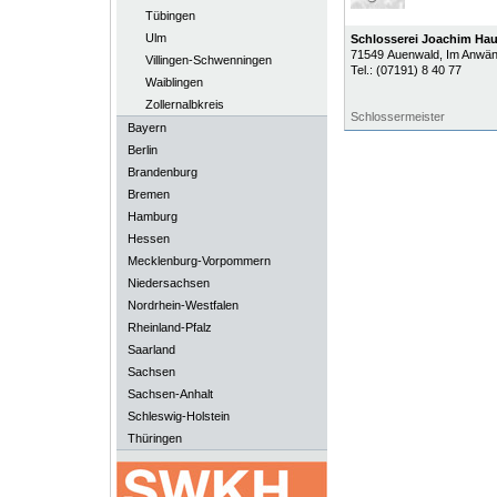
Tübingen
Ulm
Schlosserei Joachim Hau
71549
Auenwald
, Im Anwän
Villingen-Schwenningen
Tel.:
(07191) 8 40 77
Waiblingen
Zollernalbkreis
Schlossermeister
Bayern
Berlin
Brandenburg
Bremen
Hamburg
Hessen
Mecklenburg-Vorpommern
Niedersachsen
Nordrhein-Westfalen
Rheinland-Pfalz
Saarland
Sachsen
Sachsen-Anhalt
Schleswig-Holstein
Thüringen