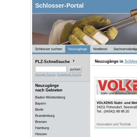
Schlosser-Portal
Schlosser suchen
Neuzugänge
Notdienst
Sachverständig
Neuzugänge in
Schles
PLZ-Schnellsuche
Google Suche
Erweiterte Suche
Neuzugänge
nach Gebieten
Baden-Württemberg
VOLKENS Stahl- und Me
Bayern
24211
Pohnsdorf
, Seestra
Berlin
Tel.:
(04342) 88 98 20
Brandenburg
Bremen
Innovation und Technik
Hamburg
Hessen