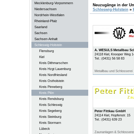
Mecklenburg-Vorpommern
Neuzugänge in der U
Niedersachsen
Schleswig-Holstein
»
Nordrhein-Westfalen
Rheinland-Pfalz
Saarland
Sachsen
Sachsen-Anhalt
Schleswig-Holstein
A. WESULS Metallbau Sch
Flensburg
24118
Kiel
, Knooper Weg 1
Kiel
Tel.:
(0431) 56 58 83
Kreis Dithmarschen
Kreis Hzgt Lauenburg
Metallbau und Schlosserei
Kreis Nordfriesland
Kreis Ostholstein
Kreis Pinneberg
Kreis Plön
Kreis Rendsburg
Kreis Schleswig
Kreis Segeberg
Peter Fittkau GmbH
24114
Kiel
, Hopfenstr. 15
Kreis Steinburg
Tel.:
(0431) 639 23
Kreis Stormarn
Lübeck
Zaunanlagen & Schlossere