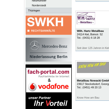
Neumünster
Norderstedt
Thüringen
Wilh. Hartz Metallbau
24114
Kiel
, Boinstr. 52
Tel.:
(0431) 6 18 28
Seit über 125 Jahren in Kie
Metallbau Nowacki Gmb
23617
Stockelsdorf
, Geor
Tel.:
(0451) 49 20 13
Know How am Bau