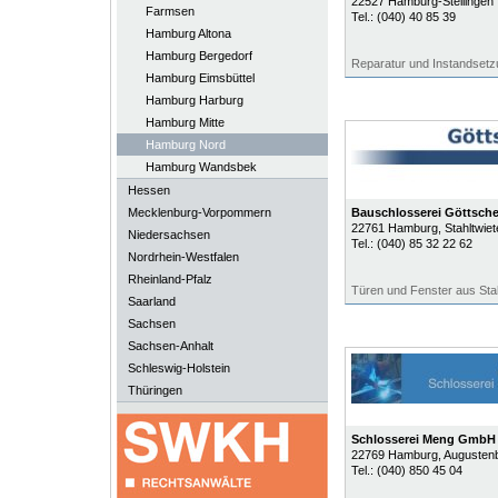
22527
Hamburg-Stellingen
Farmsen
Tel.:
(040) 40 85 39
Hamburg Altona
Hamburg Bergedorf
Reparatur und Instandsetz
Hamburg Eimsbüttel
Hamburg Harburg
Hamburg Mitte
Hamburg Nord
Hamburg Wandsbek
Hessen
Mecklenburg-Vorpommern
Bauschlosserei Göttsch
22761
Hamburg
, Stahltwiet
Niedersachsen
Tel.:
(040) 85 32 22 62
Nordrhein-Westfalen
Rheinland-Pfalz
Türen und Fenster aus Sta
Saarland
Sachsen
Sachsen-Anhalt
Schleswig-Holstein
Thüringen
Schlosserei Meng GmbH
22769
Hamburg
, Augusten
Tel.:
(040) 850 45 04