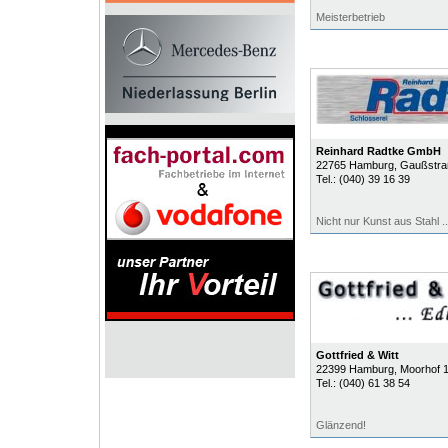
Meisterbetrieb
Reinhard Radtke GmbH
22765
Hamburg
, Gaußstra
Tel.:
(040) 39 16 39
Nicht nur Kunst aus Stahl ..
Gottfried & Witt
22399
Hamburg
, Moorhof 
Tel.:
(040) 61 38 54
Glänzend!