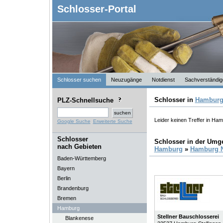
Schlosser-Portal
Schlosser suchen
Neuzugänge
Notdienst
Sachverständig
Schlosser in
Hambur
PLZ-Schnellsuche
Leider keinen Treffer in Ha
Google Suche
Erweiterte Suche
Schlosser
Schlosser in der Um
nach Gebieten
Hamburg
»
Hamburg 
Baden-Württemberg
Bayern
Berlin
Brandenburg
Bremen
Hamburg
Stellner Bauschlosserei
Blankenese