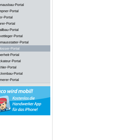
enausbau-Portal
mpner-Portal
er-Portal
rer-Portal
llbau-Portal
ettleger-Portal
mausstatter-Portal
losser-Portal
erheit-Portal
ckateur-Portal
hler-Portal
ckenbau-Portal
merer-Portal