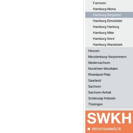
Farmsen
Hamburg Altona
Hamburg Bergedorf
Hamburg Eimsbüttel
Hamburg Harburg
Hamburg Mitte
Hamburg Nord
Hamburg Wandsbek
Hessen
Mecklenburg-Vorpommern
Niedersachsen
Nordrhein-Westfalen
Rheinland-Pfalz
Saarland
Sachsen
Sachsen-Anhalt
Schleswig-Holstein
Thüringen