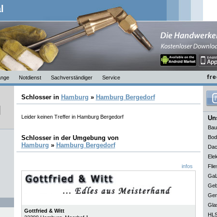
l
nge
Notdienst
Sachverständiger
Service
Schlosser in
Hamburg
»
Hamburg Bergedorf
Leider keinen Treffer in Hamburg Bergedorf
Uns
Bau
Schlosser in der Umgebung von
Bod
Hamburg
»
Hamburg Bergedorf
Dac
Elek
infos
Flie
GaL
Geb
Ger
Gla
Gottfried & Witt
HLS