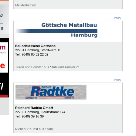
Meisterbetrieb
infos
Bauschlosserei Göttsche
22761
Hamburg
, Stahltwiete 11
Tel.:
(040) 85 32 22 62
Türen und Fenster aus Stahl und Aluminium
infos
Reinhard Radtke GmbH
22765
Hamburg
, Gaußstraße 174
Tel.:
(040) 39 16 39
Nicht nur Kunst aus Stahl ...