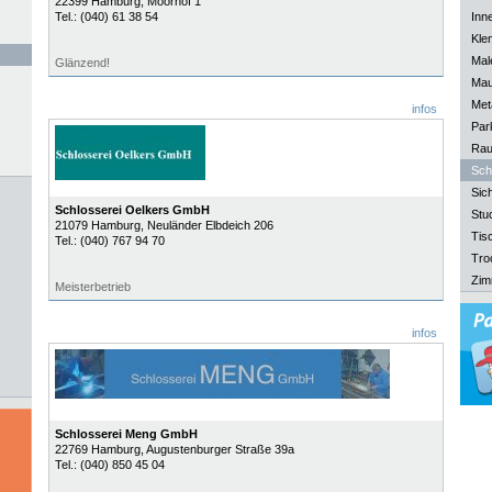
22399
Hamburg
, Moorhof 1
Tel.:
(040) 61 38 54
Inn
Kle
Mal
Glänzend!
Mau
Meta
infos
Park
Rau
Sch
Sich
Schlosserei Oelkers GmbH
Stu
21079
Hamburg
, Neuländer Elbdeich 206
Tisc
Tel.:
(040) 767 94 70
Tro
Zim
Meisterbetrieb
infos
Schlosserei Meng GmbH
22769
Hamburg
, Augustenburger Straße 39a
Tel.:
(040) 850 45 04