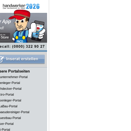
ere Portalseiten
unternehmer-Portal
enleger-Portal
hdecker-Portal
tro-Portal
senleger-Portal
aBau-Portal
aeudereiniger-Portal
uestbau-Portal
ser-Portal
-Portal