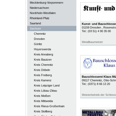
Mecklenburg-Vorpommern
Niedersachsen
Nordrhein-Westfalen
Rheinland-Pfalz
Saarland
Kunst- und Bauschlosse
01159
Dresden
, Rosenstr
Sachsen
Tel.:
(03 51) 4 90 35 00
Chemnitz
Dresden
Metallbaumeister
Görlitz
Hoyerswerda
Kreis Annaberg
Kreis Bautzen
Kreis Chemnitz
Kreis Döbeln
Kreis Freiberg
Bauschlosserei Klaus Mül
Kreis Kamenz
09117
Chemnitz
, Otto-Sch
Tel.:
(0371) 8 66 13 20
Kreis Leipziger Land
Kreis Löbau-Zittau
Meisterbetrieb der Schlos
Kreis Meißen
Kreis Mittweida
Kreis Riesa-Großenhain
Kreis Stollberg