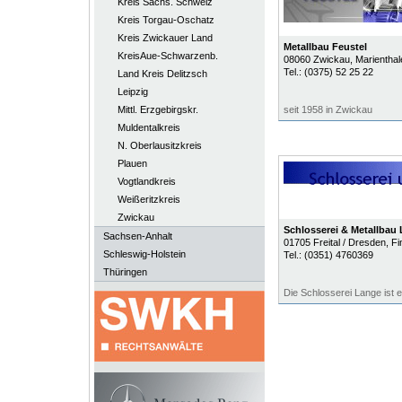
Kreis Sächs. Schweiz
Kreis Torgau-Oschatz
Kreis Zwickauer Land
Metallbau Feustel
KreisAue-Schwarzenb.
08060
Zwickau
, Marienthal
Tel.:
(0375) 52 25 22
Land Kreis Delitzsch
Leipzig
Mittl. Erzgebirgskr.
seit 1958 in Zwickau
Muldentalkreis
N. Oberlausitzkreis
Plauen
Vogtlandkreis
Weißeritzkreis
Zwickau
Schlosserei & Metallbau
Sachsen-Anhalt
01705
Freital / Dresden
, F
Schleswig-Holstein
Tel.:
(0351) 4760369
Thüringen
Die Schlosserei Lange ist e