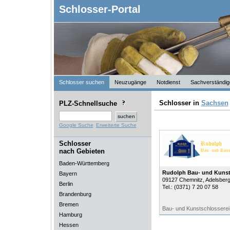
Schlosser-Portal
Schlosser suchen
Neuzugänge
Notdienst
Sachverständig
Schlosser in
Sachsen
PLZ-Schnellsuche
Google Suche
Erweiterte Suche
Schlosser
nach Gebieten
Baden-Württemberg
Rudolph Bau- und Kunst
Bayern
09127
Chemnitz
, Adelsber
Berlin
Tel.:
(0371) 7 20 07 58
Brandenburg
Bremen
Bau- und Kunstschlosserei
Hamburg
Hessen