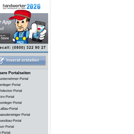
ere Portalseiten
unternehmer-Portal
enleger-Portal
hdecker-Portal
tro-Portal
senleger-Portal
aBau-Portal
aeudereiniger-Portal
uestbau-Portal
ser-Portal
-Portal