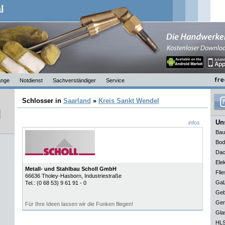
l
nge
Notdienst
Sachverständiger
Service
Schlosser in
Saarland
»
Kreis Sankt Wendel
Uns
infos
Bau
Bod
Dac
Elek
Metall- und Stahlbau Scholl GmbH
Flie
66636
Tholey-Hasborn
, Industriestraße
GaL
Tel.:
(0 68 53) 9 61 91 - 0
Geb
Ger
Für Ihre Ideen lassen wir die Funken fliegen!
Gla
HLS