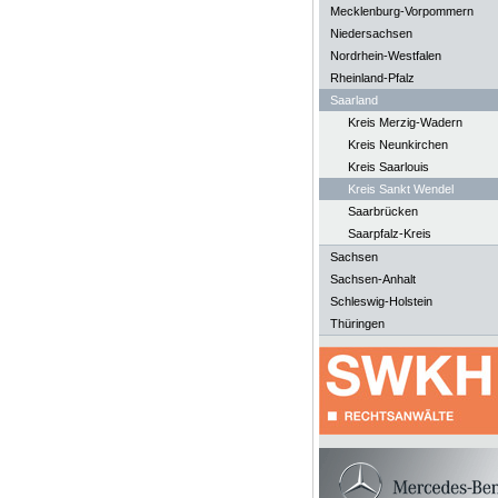
Mecklenburg-Vorpommern
Niedersachsen
Nordrhein-Westfalen
Rheinland-Pfalz
Saarland
Kreis Merzig-Wadern
Kreis Neunkirchen
Kreis Saarlouis
Kreis Sankt Wendel
Saarbrücken
Saarpfalz-Kreis
Sachsen
Sachsen-Anhalt
Schleswig-Holstein
Thüringen