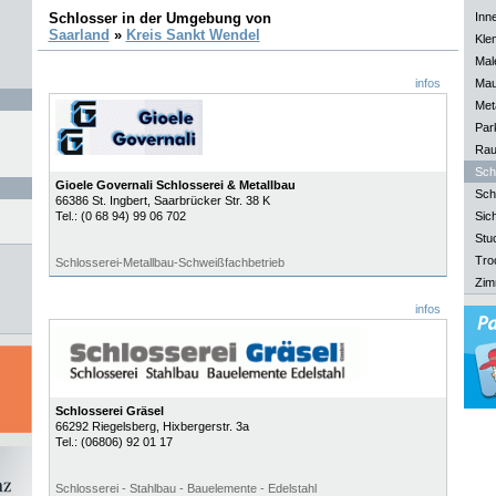
Schlosser in der Umgebung von
Inn
Saarland
»
Kreis Sankt Wendel
Kle
Mal
infos
Mau
Meta
Park
Rau
Sch
Gioele Governali Schlosserei & Metallbau
Sch
66386
St. Ingbert
, Saarbrücker Str. 38 K
Tel.:
(0 68 94) 99 06 702
Sich
Stu
Tro
Schlosserei-Metallbau-Schweißfachbetrieb
Zim
infos
Schlosserei Gräsel
66292
Riegelsberg
, Hixbergerstr. 3a
Tel.:
(06806) 92 01 17
Schlosserei - Stahlbau - Bauelemente - Edelstahl