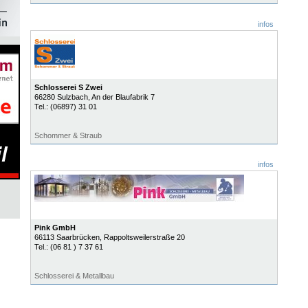
infos
Schlosserei S Zwei
66280
Sulzbach
, An der Blaufabrik 7
Tel.:
(06897) 31 01
Schommer & Straub
infos
Pink GmbH
66113
Saarbrücken
, Rappoltsweilerstraße 20
Tel.:
(06 81 ) 7 37 61
Schlosserei & Metallbau