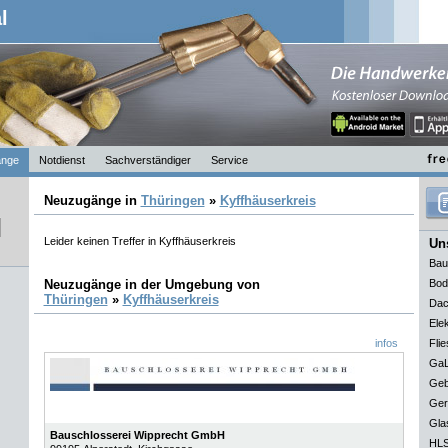
l
nge
Notdienst
Sachverständiger
Service
Neuzugänge in
Thüringen
»
Kyffhäuserkreis
Leider keinen Treffer in Kyffhäuserkreis
Uns
Bau
Neuzugänge in der Umgebung von
Bod
Thüringen
»
Kyffhäuserkreis
Dac
Elek
infos
Flie
GaL
Geb
Ger
Gla
Bauschlosserei Wipprecht GmbH
HLS