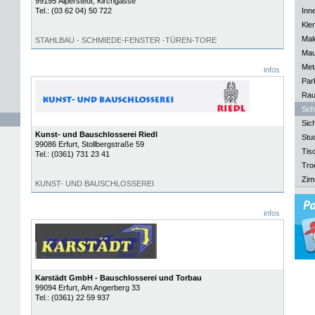
99195
Alperstedt
, Kirchgasse
Tel.:
(03 62 04) 50 722
Inn
Kle
Mal
STAHLBAU - SCHMIEDE-FENSTER -TÜREN-TORE
Mau
Meta
infos
Park
Rau
Sch
Sich
Kunst- und Bauschlosserei Riedl
Stu
99086
Erfurt
, Stollbergstraße 59
Tisc
Tel.:
(0361) 731 23 41
Tro
Zim
KUNST- UND BAUSCHLOSSEREI
infos
Karstädt GmbH - Bauschlosserei und Torbau
99094
Erfurt
, Am Angerberg 33
Tel.:
(0361) 22 59 937