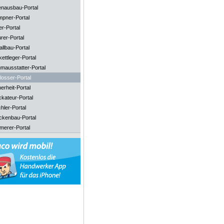
enausbau-Portal
mpner-Portal
er-Portal
rer-Portal
llbau-Portal
ettleger-Portal
mausstatter-Portal
losser-Portal
erheit-Portal
ckateur-Portal
hler-Portal
ckenbau-Portal
merer-Portal