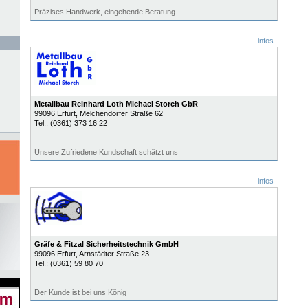
Präzises Handwerk, eingehende Beratung
infos
Metallbau Reinhard Loth Michael Storch GbR
99096
Erfurt
, Melchendorfer Straße 62
Tel.:
(0361) 373 16 22
Unsere Zufriedene Kundschaft schätzt uns
infos
Gräfe & Fitzal Sicherheitstechnik GmbH
99096
Erfurt
, Arnstädter Straße 23
Tel.:
(0361) 59 80 70
Der Kunde ist bei uns König