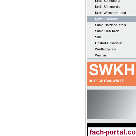
Kreis Sonneberg
Kreis Sömmerda
Kreis Weimarer Land
Kyffhäuserkreis
Saale-Holzland-Kreis
Saale-Orla-Kreis
Suhl
Unstrut-Hainich-Kr.
Wartburgkreis
Weimar