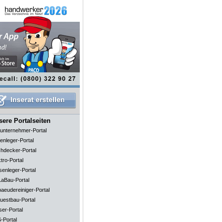
ere Portalseiten
unternehmer-Portal
enleger-Portal
hdecker-Portal
tro-Portal
senleger-Portal
aBau-Portal
aeudereiniger-Portal
uestbau-Portal
ser-Portal
-Portal