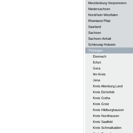
Mecklenburg-Vorpommern
Niedersachsen
Nordrhein-Westfalen
Rheinland-Pfalz
Saarland
Sachsen
Sachsen-Anhalt
Schleswig-Holstein
Thüringen
Eisenach
Erfurt
Gera
Ilm-Kreis
Jena
Kreis Altenburg.Land
Kreis Eichsfeld
Kreis Gotha
Kreis Greiz
Kreis Hildburghausen
Kreis Nordhausen
Kreis Saalfeld
Kreis Schmalkalden