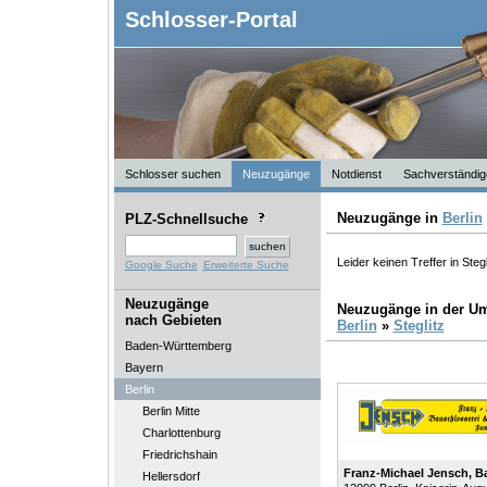
Schlosser-Portal
Schlosser suchen
Neuzugänge
Notdienst
Sachverständig
Neuzugänge in
Berlin
PLZ-Schnellsuche
Leider keinen Treffer in Stegl
Google Suche
Erweiterte Suche
Neuzugänge
Neuzugänge in der U
nach Gebieten
Berlin
»
Steglitz
Baden-Württemberg
Bayern
Berlin
Berlin Mitte
Charlottenburg
Friedrichshain
Franz-Michael Jensch, B
Hellersdorf