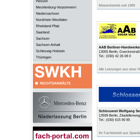
Hessen
Meisterbetrieb seit 1989
Mecklenburg-Vorpommern
Niedersachsen
Nordrhein-Westfalen
Rheinland-Pfalz
Saarland
Sachsen
Sachsen-Anhalt
AAB Berliner-Handwerker
Schleswig-Holstein
13055
Berlin
, Goeckestraß
Tel.:
(030) 42 26 08 0
Thüringen
Alle Leistungen aus einer H
Schlosserei Wolfgang Se
13599
Berlin
, Zitadellenwe
Tel.:
(030) 615 90 85
Ihr Fachbetrieb aus Spand