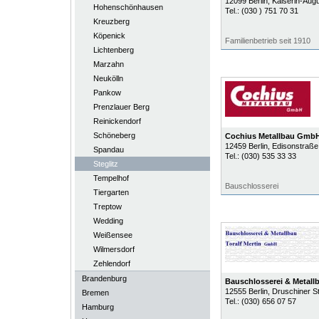
12099
Berlin
, Kaiserin-Augu
Hohenschönhausen
Tel.:
(030 ) 751 70 31
Kreuzberg
Köpenick
Familienbetrieb seit 1910
Lichtenberg
Marzahn
Neukölln
Pankow
Prenzlauer Berg
Reinickendorf
Schöneberg
Cochius Metallbau Gmb
12459
Berlin
, Edisonstraße
Spandau
Tel.:
(030) 535 33 33
Steglitz
Tempelhof
Bauschlosserei
Tiergarten
Treptow
Wedding
Weißensee
Wilmersdorf
Zehlendorf
Brandenburg
Bauschlosserei & Metall
12555
Berlin
, Druschiner St
Bremen
Tel.:
(030) 656 07 57
Hamburg