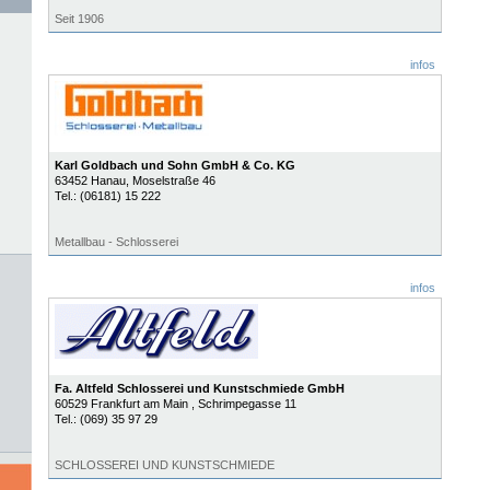
Seit 1906
infos
Karl Goldbach und Sohn GmbH & Co. KG
63452
Hanau
, Moselstraße 46
Tel.:
(06181) 15 222
Metallbau - Schlosserei
infos
Fa. Altfeld Schlosserei und Kunstschmiede GmbH
60529
Frankfurt am Main
, Schrimpegasse 11
Tel.:
(069) 35 97 29
SCHLOSSEREI UND KUNSTSCHMIEDE