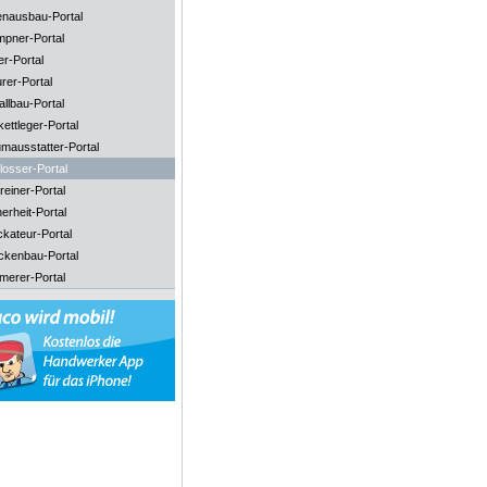
enausbau-Portal
mpner-Portal
er-Portal
rer-Portal
llbau-Portal
ettleger-Portal
mausstatter-Portal
losser-Portal
reiner-Portal
erheit-Portal
ckateur-Portal
ckenbau-Portal
merer-Portal