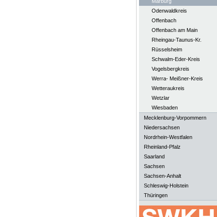
Marburg
Odenwaldkreis
Offenbach
Offenbach am Main
Rheingau-Taunus-Kr.
Rüsselsheim
Schwalm-Eder-Kreis
Vogelsbergkreis
Werra- Meißner-Kreis
Wetteraukreis
Wetzlar
Wiesbaden
Mecklenburg-Vorpommern
Niedersachsen
Nordrhein-Westfalen
Rheinland-Pfalz
Saarland
Sachsen
Sachsen-Anhalt
Schleswig-Holstein
Thüringen