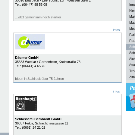
35510
Butzbach - Ebersgöns
, Zum Weissen Stein 1
Tel.:
(06447) 88 53 08
Inn
Kle
Mal
...jetzt gemeinsam noch stärker
Mau
Meta
infos
Park
Rau
Sch
Sch
Däumer GmbH
Sich
35583
Wetzlar / Garbenheim
, Kreisstraße 73
Stu
Tel.:
(06441) 4 65 76
Tro
Zim
Ideen in Stahl seit über 75 Jahren
infos
Schlosserei Bernhardt GmbH
36037
Fulda
, Schlachthausgasse 11
Tel.:
(0661) 24 21 02