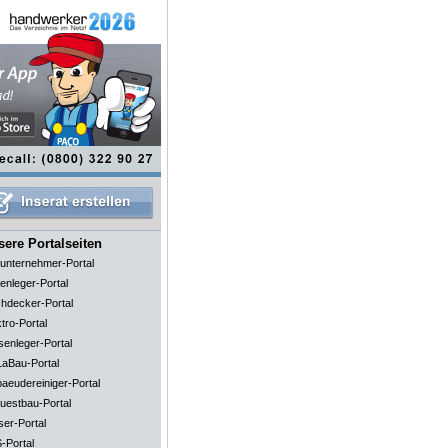
ere Portalseiten
unternehmer-Portal
enleger-Portal
hdecker-Portal
tro-Portal
senleger-Portal
aBau-Portal
aeudereiniger-Portal
uestbau-Portal
ser-Portal
-Portal