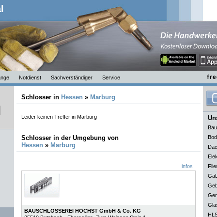
l
nge
Notdienst
Sachverständiger
Service
Schlosser in
Hessen
»
Marburg
Leider keinen Treffer in Marburg
Uns
Bau
Schlosser in der Umgebung von
Bod
Hessen
»
Marburg
Dac
Elek
infos
Flie
GaL
Geb
Ger
Gla
BAUSCHLOSSEREI HÖCHST GmbH & Co. KG
HLS